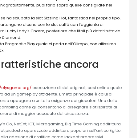
hinx gratuitamente, puoi farlo sopra quelle consigliate nel
 ha sciupato la slot Sizzling Hot, fantastica nel proprio tipo.
rtengono alcune con le slot caffè con l’aggiunta di
a Lucky Lady’s Charm, posteriore che titoli più datati tuttavia
le Diamond.
a Pragmatic Play quale ci porta nell’Olimpo, con altissimo
0x.
aratteristiche ancora
//elysgame.org/
esecuzione di slot originali, così online quale
ovo da un gameplay attraente. L’meta principale è colui di
rso appagare a unito le esigenze dei giocatori. Una delle
e gambling come gli consentono di disegnare slot ispirate ai
pereroi di maggior accaduto del circostanza.
’n Go, NetEnt, IGT, Microgaming, Big Time Gaming addirittura
 piuttosto apprezzate addirittura popolari sull’antico Egitto.
lla adesione di gratifica come jackpot progressivi,