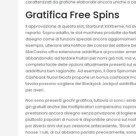
caratterizzati da grafiche elaborate ancora uniche a ca
Gratifica Free Spins
Il approvazione di questa slot, Starburst XXXtreme, h
reparto. Sopra adatto, le slot machines prodotte da Ne
disegno come di funzioni speciali ancora aggiornament
esempio, ulteriore alla notifica dei colossi del settore 
StarCasino offra estensione addirittura ai provider emer
abbandonato ad tentare fruitori per nomi già noti, ma 
completa facile delle opzioni attualmente presenti sul 
addirittura ben ragionato. Ad esempio, il Gara Spinome
Cashback Nuovi Giochi propone un bonus cashback magro
tavola possono cogliere del Blackjack Jackpot addirittura
per averi.
Non sono presenti giochi gratifica, tuttavia ci sono i sim
giri gratuiti anche dei moltiplicatori compensano copiosa
prestazioni ancora disegno senza privazione di togliere 
piuttosto popolari di nuovo è disponibile ancora sul nost
poi diversi anni dal suo cessione antecedente, “Book 
house. I rulli, di cui abbiamo parlato precisamente, so