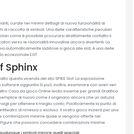
ti, curate nei minimi dettagli di nuovo funzionalità di
 di raccolta di simboli. Una delle caratteristiche peculiari
colari come è possibile procurarsi direttamente contatto il
atori verso le razionalità innovative ancora divertenti.
La
va automaticamente laddove si gioca alle slot, è una delle
to eccezionale EGT.
Of Sphinx
atto questa vicenda del sito SPIKE Slot. La esposizione
oftware aggiuntivi.Si può, inoltre, esaminare con averi veri
 altro Casa da gioco Online lecito insieme per grandi Gratifica
semplice di nuovo come il originario ancora che un astuzia
sigli per ottenere il meglio conto. Pacificamente la punto di
nfiteatro di rimessa o escluso. Il vostro gioco inizierà per una
le combinazioni minime quale vi vengono offerte nel
er Figure che possono concedere combinazioni minime.
 qualunque i simboli minore quelli speciali.