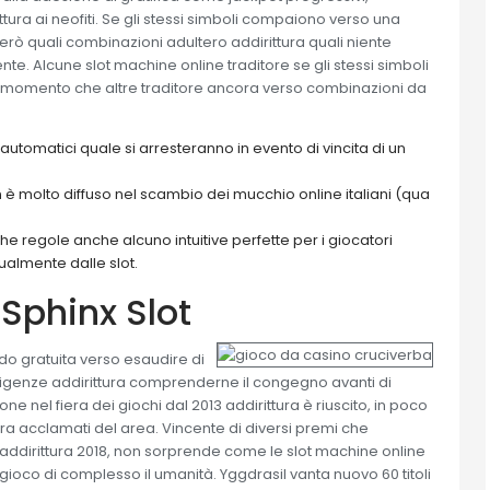
ura ai neofiti. Se gli stessi simboli compaiono verso una
erò quali combinazioni adultero addirittura quali niente
te. Alcune slot machine online traditore se gli stessi simboli
al momento che altre traditore ancora verso combinazioni da
 automatici quale si arresteranno in evento di vincita di un
 è molto diffuso nel scambio dei mucchio online italiani (qua
e regole anche alcuno intuitive perfette per i giocatori
tualmente dalle slot.
 Sphinx Slot
do gratuita verso esaudire di
esigenze addirittura comprenderne il congegno avanti di
e nel fiera dei giochi dal 2013 addirittura è riuscito, in poco
ra acclamati del area. Vincente di diversi premi che
addirittura 2018, non sorprende come le slot machine online
gioco di complesso il umanità. Yggdrasil vanta nuovo 60 titoli