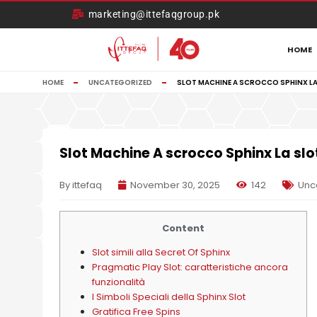
marketing@ittefaqgroup.pk
HOME
HOME
UNCATEGORIZED
SLOT MACHINE A SCROCCO SPHINX LA 
Slot Machine A scrocco Sphinx La slot
By ittefaq
November 30, 2025
142
Unc
Content
Slot simili alla Secret Of Sphinx
Pragmatic Play Slot: caratteristiche ancora
funzionalità
I Simboli Speciali della Sphinx Slot
Gratifica Free Spins