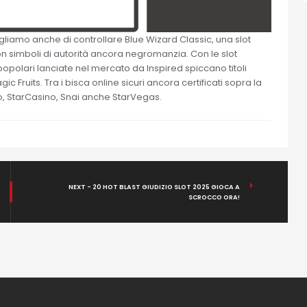
sigliamo anche di controllare Blue Wizard Classic, una slot
n simboli di autorità ancora negromanzia. Con le slot
opolari lanciate nel mercato da Inspired spiccano titoli
Fruits. Tra i bisca online sicuri ancora certificati sopra la
, StarCasino, Snai anche StarVegas.
NEXT - 20 HOT BLAST GIUDIZIO SLOT 2025 GIOCA A
SCROCCO ORA!