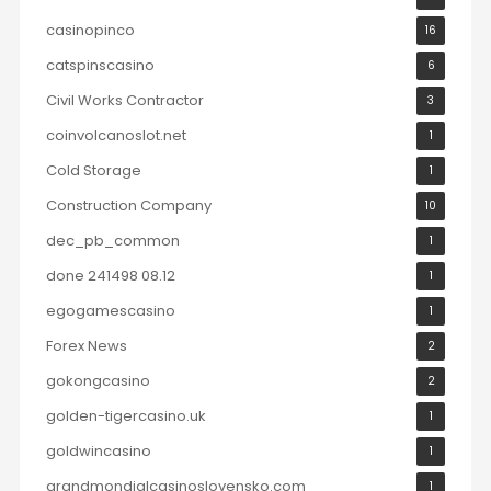
casinopinco
16
catspinscasino
6
Civil Works Contractor
3
coinvolcanoslot.net
1
Cold Storage
1
Construction Company
10
dec_pb_common
1
done 241498 08.12
1
egogamescasino
1
Forex News
2
gokongcasino
2
golden-tigercasino.uk
1
goldwincasino
1
grandmondialcasinoslovensko.com
1