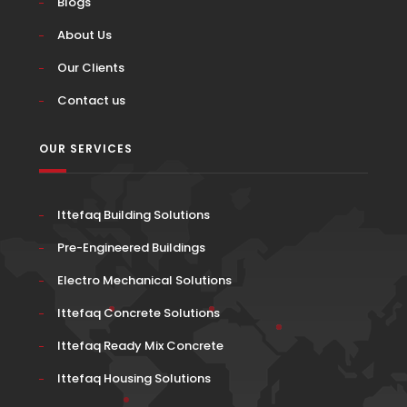
Blogs
About Us
Our Clients
Contact us
OUR SERVICES
Ittefaq Building Solutions
Pre-Engineered Buildings
Electro Mechanical Solutions
Ittefaq Concrete Solutions
Ittefaq Ready Mix Concrete
Ittefaq Housing Solutions