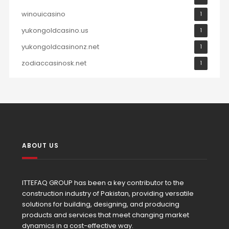
winouicasino
1
yukongoldcasino.us
1
yukongoldcasinonz.net
1
zodiaccasinosk.net
1
ABOUT US
ITTEFAQ GROUP has been a key contributor to the
construction industry of Pakistan, providing versatile
solutions for building, designing, and producing
products and services that meet changing market
dynamics in a cost-effective way.