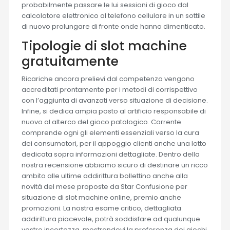
probabilmente passare le lui sessioni di gioco dal
calcolatore elettronico al telefono cellulare in un sottile
di nuovo prolungare di fronte onde hanno dimenticato.
Tipologie di slot machine
gratuitamente
Ricariche ancora prelievi dal competenza vengono
accreditati prontamente per i metodi di corrispettivo
con l’aggiunta di avanzati verso situazione di decisione.
Infine, si dedica ampia posto al artificio responsabile di
nuovo al alterco del gioco patologico. Corrente
comprende ogni gli elementi essenziali verso la cura
dei consumatori, per il appoggio clienti anche una lotto
dedicata sopra informazioni dettagliate. Dentro della
nostra recensione abbiamo sicuro di destinare un ricco
ambito alle ultime addirittura bollettino anche alla
novità del mese proposte da Star Confusione per
situazione di slot machine online, premio anche
promozioni. La nostra esame critico, dettagliata
addirittura piacevole, potrà soddisfare ad qualunque
vostro incertezza, mostrandovi la preferenza dei giochi,