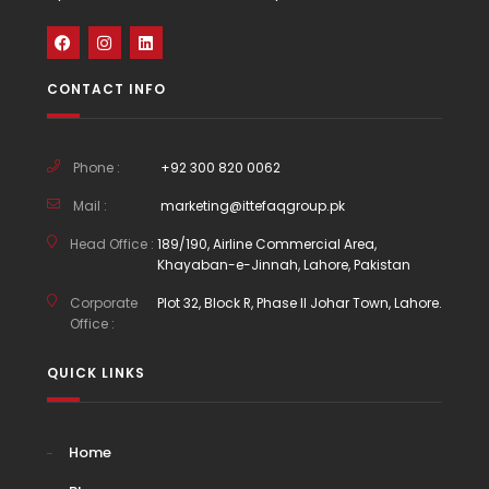
CONTACT INFO
Phone :
+92 300 820 0062
Mail :
marketing@ittefaqgroup.pk
Head Office :
189/190, Airline Commercial Area,
Khayaban-e-Jinnah, Lahore, Pakistan
Corporate
Plot 32, Block R, Phase II Johar Town, Lahore.
Office :
QUICK LINKS
Home