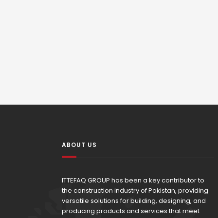
ABOUT US
ITTEFAQ GROUP has been a key contributor to
the construction industry of Pakistan, providing
versatile solutions for building, designing, and
producing products and services that meet