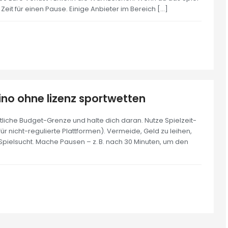
eit für einen Pause. Einige Anbieter im Bereich […]
ino ohne lizenz sportwetten
liche Budget-Grenze und halte dich daran. Nutze Spielzeit-
 nicht-regulierte Plattformen). Vermeide, Geld zu leihen,
 Spielsucht. Mache Pausen – z. B. nach 30 Minuten, um den