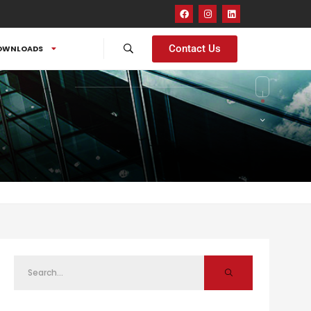
Contact Us
OWNLOADS