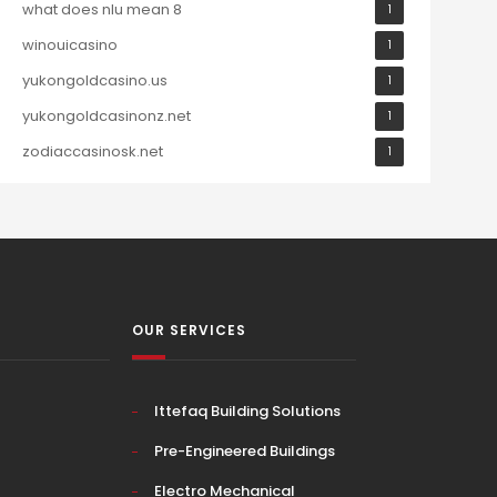
what does nlu mean 8
1
winouicasino
1
yukongoldcasino.us
1
yukongoldcasinonz.net
1
zodiaccasinosk.net
1
OUR SERVICES
Ittefaq Building Solutions
Pre-Engineered Buildings
Electro Mechanical