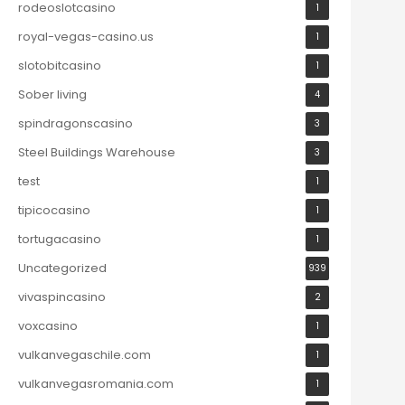
rodeoslotcasino
1
royal-vegas-casino.us
1
slotobitcasino
1
Sober living
4
spindragonscasino
3
Steel Buildings Warehouse
3
test
1
tipicocasino
1
tortugacasino
1
Uncategorized
939
vivaspincasino
2
voxcasino
1
vulkanvegaschile.com
1
vulkanvegasromania.com
1