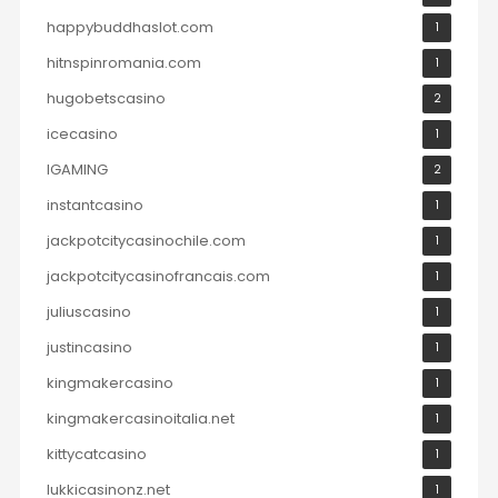
happybuddhaslot.com
1
hitnspinromania.com
1
hugobetscasino
2
icecasino
1
IGAMING
2
instantcasino
1
jackpotcitycasinochile.com
1
jackpotcitycasinofrancais.com
1
juliuscasino
1
justincasino
1
kingmakercasino
1
kingmakercasinoitalia.net
1
kittycatcasino
1
lukkicasinonz.net
1