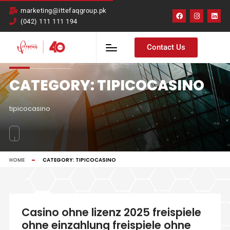
marketing@ittefaqgroup.pk
(042) 111 111 194
Contact Us
CATEGORY:
TIPICOCASINO
tipicocasino
HOME
CATEGORY:
TIPICOCASINO
Casino ohne lizenz 2025 freispiele
ohne einzahlung freispiele ohne