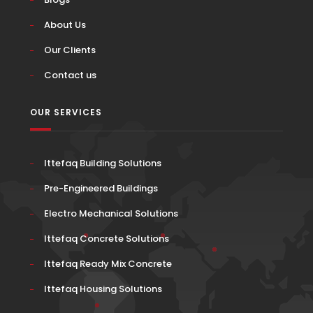
About Us
Our Clients
Contact us
OUR SERVICES
Ittefaq Building Solutions
Pre-Engineered Buildings
Electro Mechanical Solutions
Ittefaq Concrete Solutions
Ittefaq Ready Mix Concrete
Ittefaq Housing Solutions