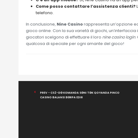
Come posso contattare l’assistenza clienti?
L
telefono.
In conclusione,
Nine Casino
rappresenta un’opzione ec
gioco online. Con la sua varietà di giochi, un’interfaccia i
giocatori scelgono di effettuare il loro
nine casino login
.
qualcosa di speciale per ogni amante del gioco!
PREV - CS2-DƏ KOMANDA SƏNI TƏK QOYANDA PINCO
CASINO BALANSI BƏRPA EDIR