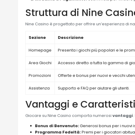
Struttura di Nine Casin
Nine Casino è progettato per offrire un’esperienza di na
Sezione
Descrizione
Homepage
Presenta i giochi più popolari e le prom
Area Giochi
Accesso diretto a tutta la gamma di gioc
Promozioni
Offerte e bonus per nuovi e vecchi utent
Assistenza
Supporto e FAQ per aiutare gli utenti.
Vantaggi e Caratterist
Giocare su Nine Casino comporta numerosi
vantaggi
.
Bonus di Benvenuto:
Generosi bonus per i nuovi isc
Programma Fedeltà:
Premi per i giocatori abitual