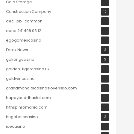
Cold Storage
1
Construction Company
10
dec_pb_common
1
done 241498 08.12
1
egogamescasino
1
Forex News
2
gokongcasino
2
golden-tigercasino.uk
1
goldwincasino
1
grandmondialcasinoslovensko.com
1
happybuddhaslot.com
1
hitnspinromania.com
1
hugobetscasino
2
icecasino
1