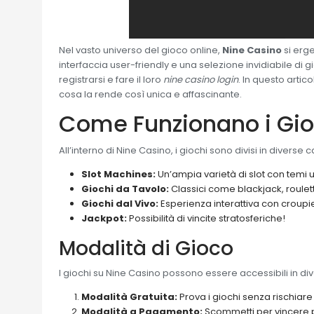
Nel vasto universo del gioco online,
Nine Casino
si erge
interfaccia user-friendly e una selezione invidiabile di 
registrarsi e fare il loro
nine casino login
. In questo arti
cosa la rende così unica e affascinante.
Come Funzionano i Gio
All’interno di Nine Casino, i giochi sono divisi in diver
Slot Machines:
Un’ampia varietà di slot con temi un
Giochi da Tavolo:
Classici come blackjack, roulet
Giochi dal Vivo:
Esperienza interattiva con croupier
Jackpot:
Possibilità di vincite stratosferiche!
Modalità di Gioco
I giochi su Nine Casino possono essere accessibili in di
Modalità Gratuita:
Prova i giochi senza rischiar
Modalità a Pagamento:
Scommetti per vincere 