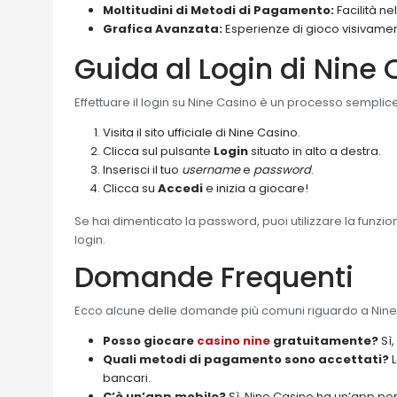
Moltitudini di Metodi di Pagamento:
Facilità ne
Grafica Avanzata:
Esperienze di gioco visivament
Guida al Login di Nine
Effettuare il login su Nine Casino è un processo semplic
Visita il sito ufficiale di Nine Casino.
Clicca sul pulsante
Login
situato in alto a destra.
Inserisci il tuo
username
e
password
.
Clicca su
Accedi
e inizia a giocare!
Se hai dimenticato la password, puoi utilizzare la funz
login.
Domande Frequenti
Ecco alcune delle domande più comuni riguardo a Nine
Posso giocare
casino nine
gratuitamente?
Sì,
Quali metodi di pagamento sono accettati?
L
bancari.
C’è un’app mobile?
Sì, Nine Casino ha un’app per 