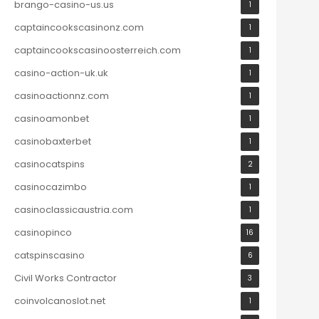
brango-casino-us.us
1
captaincookscasinonz.com
1
captaincookscasinoosterreich.com
1
casino-action-uk.uk
1
casinoactionnz.com
1
casinoamonbet
1
casinobaxterbet
1
casinocatspins
2
casinocazimbo
1
casinoclassicaustria.com
1
casinopinco
16
catspinscasino
6
Civil Works Contractor
3
coinvolcanoslot.net
1