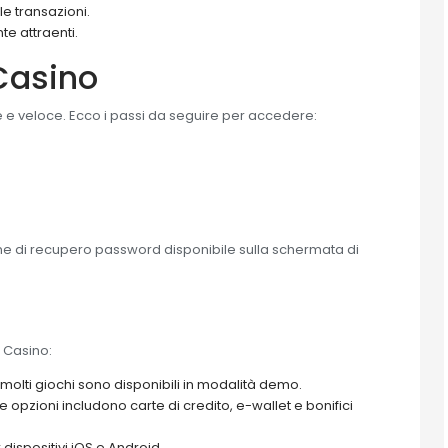
lle transazioni.
e attraenti.
 Casino
e e veloce. Ecco i passi da seguire per accedere:
ione di recupero password disponibile sulla schermata di
 Casino:
 molti giochi sono disponibili in modalità demo.
e opzioni includono carte di credito, e-wallet e bonifici
dispositivi iOS e Android.