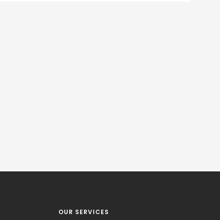
OUR SERVICES