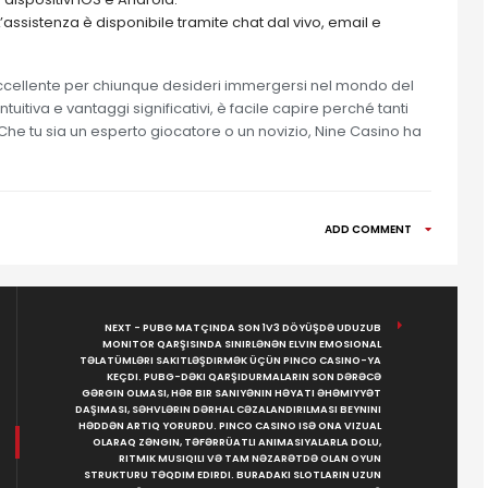
’assistenza è disponibile tramite chat dal vivo, email e
cellente per chiunque desideri immergersi nel mondo del
ntuitiva e vantaggi significativi, è facile capire perché tanti
 Che tu sia un esperto giocatore o un novizio, Nine Casino ha
ADD COMMENT
NEXT - PUBG MATÇINDA SON 1V3 DÖYÜŞDƏ UDUZUB
MONITOR QARŞISINDA SINIRLƏNƏN ELVIN EMOSIONAL
TƏLATÜMLƏRI SAKITLƏŞDIRMƏK ÜÇÜN PINCO CASINO-YA
KEÇDI. PUBG-DƏKI QARŞIDURMALARIN SON DƏRƏCƏ
GƏRGIN OLMASI, HƏR BIR SANIYƏNIN HƏYATI ƏHƏMIYYƏT
DAŞIMASI, SƏHVLƏRIN DƏRHAL CƏZALANDIRILMASI BEYNINI
HƏDDƏN ARTIQ YORURDU. PINCO CASINO ISƏ ONA VIZUAL
OLARAQ ZƏNGIN, TƏFƏRRÜATLI ANIMASIYALARLA DOLU,
RITMIK MUSIQILI VƏ TAM NƏZARƏTDƏ OLAN OYUN
STRUKTURU TƏQDIM EDIRDI. BURADAKI SLOTLARIN UZUN