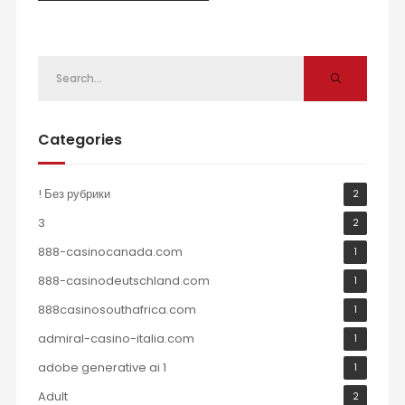
Categories
! Без рубрики
2
3
2
888-casinocanada.com
1
888-casinodeutschland.com
1
888casinosouthafrica.com
1
admiral-casino-italia.com
1
adobe generative ai 1
1
Adult
2