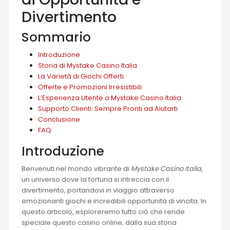
Divertimento
Sommario
Introduzione
Storia di Mystake Casino Italia
La Varietà di Giochi Offerti
Offerte e Promozioni Irresistibili
L’Esperienza Utente a Mystake Casino Italia
Supporto Clienti: Sempre Pronti ad Aiutarti
Conclusione
FAQ
Introduzione
Benvenuti nel mondo vibrante di
Mystake Casino Italia
,
un universo dove la fortuna si intreccia con il
divertimento, portandovi in viaggio attraverso
emozionanti giochi e incredibili opportunità di vincita. In
questo articolo, esploreremo tutto ciò che rende
speciale questo casino online, dalla sua storia