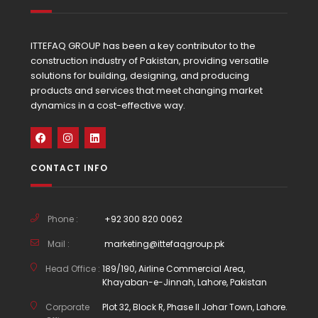
ITTEFAQ GROUP has been a key contributor to the
construction industry of Pakistan, providing versatile
solutions for building, designing, and producing
products and services that meet changing market
dynamics in a cost-effective way.
CONTACT INFO
Phone :
+92 300 820 0062
Mail :
marketing@ittefaqgroup.pk
Head Office :
189/190, Airline Commercial Area,
Khayaban-e-Jinnah, Lahore, Pakistan
Corporate
Plot 32, Block R, Phase II Johar Town, Lahore.