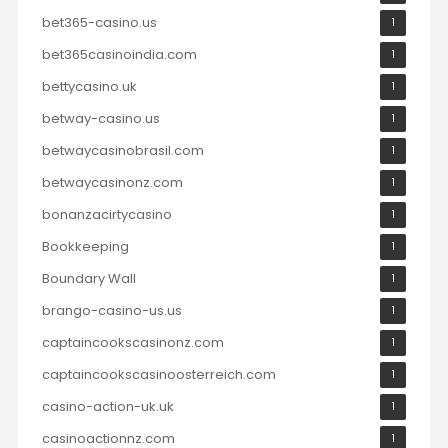
bet365-casino.us
1
bet365casinoindia.com
1
bettycasino.uk
1
betway-casino.us
1
betwaycasinobrasil.com
1
betwaycasinonz.com
1
bonanzacirtycasino
1
Bookkeeping
1
Boundary Wall
1
brango-casino-us.us
1
captaincookscasinonz.com
1
captaincookscasinoosterreich.com
1
casino-action-uk.uk
1
casinoactionnz.com
1