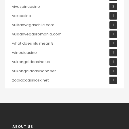
vivaspincasino
2
voxcasino
1
vulkanvegaschile.com
1
vulkanvegasromania.com
1
what does nlu mean 8
1
winouicasino
1
yukongoldcasino.us
1
yukongoldcasinonz.net
1
zodiaccasinosk.net
1
ABOUT US