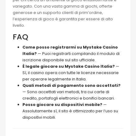
variegato. Con una vasta gamma di giochi, offerte
generose e un supporto clienti di prim’ordine,
l’esperienza di gioco è garantita per essere di alto
livello.
FAQ
Come posso registrarmi su Mystake Casino
Italia?
— Puoi registrarti compilando il modulo di
iscrizione disponibile sul sito ufficiale.
È legale giocare su Mystake Casino Italia?
—
Sì, il casino opera con tutte le licenze necessarie
per operare legalmente in Italia.
Quali metodi di pagamento sono accettati?
— Sono accettati vari metodi, tra cui carte di
credito, portafogli elettronici e bonifici bancari.
Posso giocare su dispositivi mobile?
—
Assolutamente sì, il sito è ottimizzato per l’uso su
dispositivi mobili.