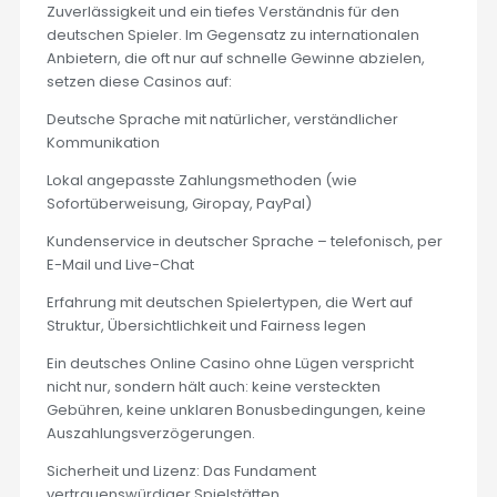
Zuverlässigkeit und ein tiefes Verständnis für den
deutschen Spieler. Im Gegensatz zu internationalen
Anbietern, die oft nur auf schnelle Gewinne abzielen,
setzen diese Casinos auf:
Deutsche Sprache mit natürlicher, verständlicher
Kommunikation
Lokal angepasste Zahlungsmethoden (wie
Sofortüberweisung, Giropay, PayPal)
Kundenservice in deutscher Sprache – telefonisch, per
E-Mail und Live-Chat
Erfahrung mit deutschen Spielertypen, die Wert auf
Struktur, Übersichtlichkeit und Fairness legen
Ein deutsches Online Casino ohne Lügen verspricht
nicht nur, sondern hält auch: keine versteckten
Gebühren, keine unklaren Bonusbedingungen, keine
Auszahlungsverzögerungen.
Sicherheit und Lizenz: Das Fundament
vertrauenswürdiger Spielstätten