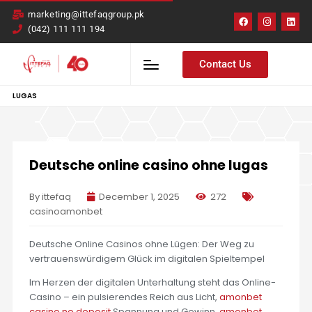
marketing@ittefaqgroup.pk
(042) 111 111 194
Contact Us
HOME
CASINOAMONBET
DEUTSCHE ONLINE CASINO OHNE
LUGAS
Deutsche online casino ohne lugas
By ittefaq
December 1, 2025
272
casinoamonbet
Deutsche Online Casinos ohne Lügen: Der Weg zu
vertrauenswürdigem Glück im digitalen Spieltempel
Im Herzen der digitalen Unterhaltung steht das Online-
Casino – ein pulsierendes Reich aus Licht,
amonbet
casino no deposit
Spannung und Gewinn.
amonbet