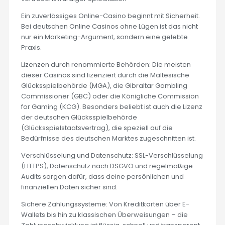
Ein zuverlässiges Online-Casino beginnt mit Sicherheit.
Bei deutschen Online Casinos ohne Lügen ist das nicht
nur ein Marketing-Argument, sondern eine gelebte
Praxis.
Lizenzen durch renommierte Behörden: Die meisten
dieser Casinos sind lizenziert durch die Maltesische
Glücksspielbehörde (MGA), die Gibraltar Gambling
Commissioner (GBC) oder die Königliche Commission
for Gaming (KCG). Besonders beliebt ist auch die Lizenz
der deutschen Glücksspielbehörde
(Glücksspielstaatsvertrag), die speziell auf die
Bedürfnisse des deutschen Marktes zugeschnitten ist.
Verschlüsselung und Datenschutz: SSL-Verschlüsselung
(HTTPS), Datenschutz nach DSGVO und regelmäßige
Audits sorgen dafür, dass deine persönlichen und
finanziellen Daten sicher sind.
Sichere Zahlungssysteme: Von Kreditkarten über E-
Wallets bis hin zu klassischen Überweisungen – die