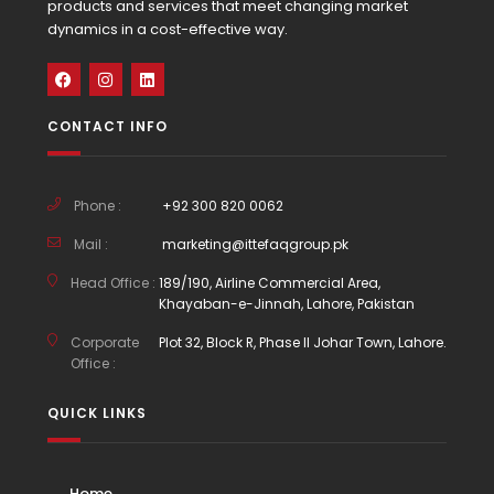
products and services that meet changing market
dynamics in a cost-effective way.
CONTACT INFO
Phone :
+92 300 820 0062
Mail :
marketing@ittefaqgroup.pk
Head Office :
189/190, Airline Commercial Area,
Khayaban-e-Jinnah, Lahore, Pakistan
Corporate
Plot 32, Block R, Phase II Johar Town, Lahore.
Office :
QUICK LINKS
Home