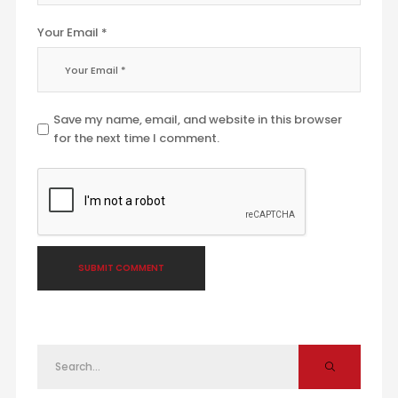
Your Email *
Save my name, email, and website in this browser
for the next time I comment.