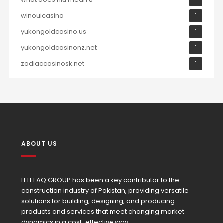
winouicasino
1
yukongoldcasino.us
1
yukongoldcasinonz.net
1
zodiaccasinosk.net
1
ABOUT US
ITTEFAQ GROUP has been a key contributor to the
construction industry of Pakistan, providing versatile
solutions for building, designing, and producing
products and services that meet changing market
dynamics in a cost-effective way.