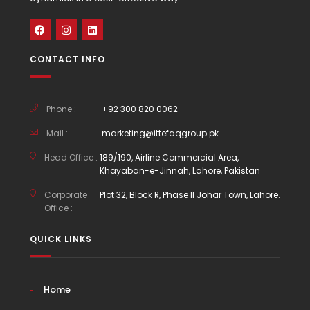
CONTACT INFO
Phone :
+92 300 820 0062
Mail :
marketing@ittefaqgroup.pk
Head Office :
189/190, Airline Commercial Area,
Khayaban-e-Jinnah, Lahore, Pakistan
Corporate
Plot 32, Block R, Phase II Johar Town, Lahore.
Office :
QUICK LINKS
Home