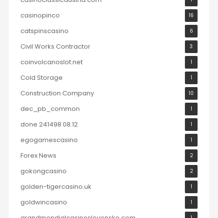
casinopinco
16
catspinscasino
6
Civil Works Contractor
3
coinvolcanoslot.net
1
Cold Storage
1
Construction Company
10
dec_pb_common
1
done 241498 08.12
1
egogamescasino
1
Forex News
2
gokongcasino
2
golden-tigercasino.uk
1
goldwincasino
1
grandmondialcasinoslovensko.com
1