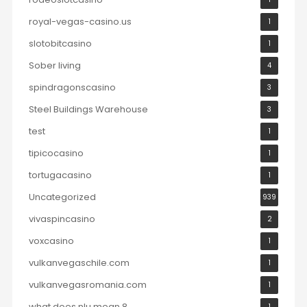
royal-vegas-casino.us
1
slotobitcasino
1
Sober living
4
spindragonscasino
3
Steel Buildings Warehouse
3
test
1
tipicocasino
1
tortugacasino
1
Uncategorized
939
vivaspincasino
2
voxcasino
1
vulkanvegaschile.com
1
vulkanvegasromania.com
1
what does nlu mean 8
1