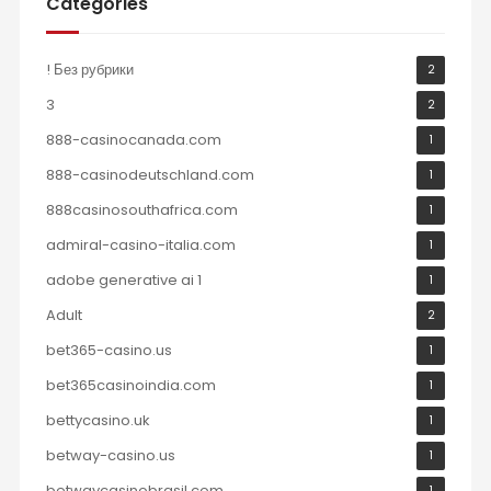
Categories
! Без рубрики
2
3
2
888-casinocanada.com
1
888-casinodeutschland.com
1
888casinosouthafrica.com
1
admiral-casino-italia.com
1
adobe generative ai 1
1
Adult
2
bet365-casino.us
1
bet365casinoindia.com
1
bettycasino.uk
1
betway-casino.us
1
betwaycasinobrasil.com
1