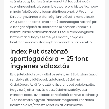
számla vagy bankszámlakivonat). A fogadóirodák
szerelmeseinek a begambleaware.org biztosítja, hogy
mindig felelősségteljesen dönthessenek. A Wearing
Directory számos biztonsági funkcióval is rendelkezik.
Az új Safer Sockets Layer (SSL) technológiát használják
a böngészőjéből az internetes szerveren keresztüli
kommunikáció titkosításához. Ezzel a technológiával
biztosíthatja, hogy személyes adatai, fiókja és
hitelinformációi biztonságban vannak a hackerektől.
Index Put ösztönző
sportfogadásra – 25 font
ingyenes választás
Ez a játékoldal sokak által vezetett, és SSL-biztonsággal
rendelkezik a játékosok adatainak védelme
érdekében. Az új fejlesztő, a Sportingbet bejelentette,
hogy az új alkalmazás adatvédelmi szabályzata
mindent lefed, az adatok kezelésétől kezdve a leírtakig.
"A felhasználó egyedi ízlésének megfelelő, részletes
információkat/statisztikákat és az alkalmazás