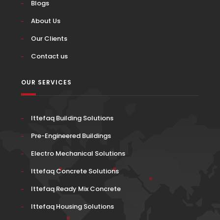
Blogs
About Us
Our Clients
Contact us
OUR SERVICES
Ittefaq Building Solutions
Pre-Engineered Buildings
Electro Mechanical Solutions
Ittefaq Concrete Solutions
Ittefaq Ready Mix Concrete
Ittefaq Housing Solutions