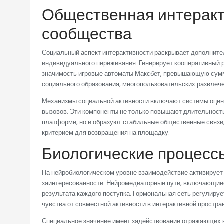
Общественная интеракт
сообщества
Социальный аспект интерактивности раскрывает дополните
индивидуального переживания. Генерирует кооперативный р
значимость игровые автоматы Максбет, превышающую сумм
социального образования, многопользовательских развлече
Механизмы социальной активности включают системы оцено
вызовов. Эти компоненты не только повышают длительност
платформе, но и образуют стабильные общественные свя
критерием для возвращения на площадку.
Биологические процесс
На нейробиологическом уровне взаимодействие активирует
заинтересованности. Нейромедиаторные пути, включающие
результата каждого поступка. Гормональная сеть регулиру
чувства от совместной активности в интерактивной простра
Специальное значение имеет задействование отражающих к