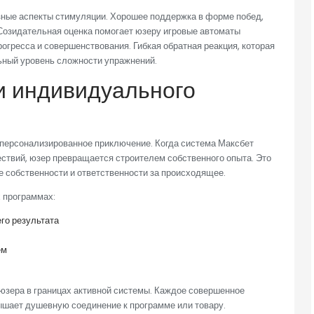
зные аспекты стимуляции. Хорошее поддержка в форме побед,
 Созидательная оценка помогает юзеру игровые автоматы
огресса и совершенствования. Гибкая обратная реакция, которая
льный уровень сложности упражнений.
и индивидуального
 персонализированное приключение. Когда система Максбет
ствий, юзер превращается строителем собственного опыта. Это
 собственности и ответственности за происходящее.
 программах:
го результата
ем
юзера в границах активной системы. Каждое совершенное
ышает душевную соединение к программе или товару.