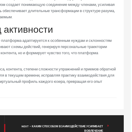
изм создает понимающую соединение между членами, усиливая
ь обеспечивает длительные трансформации в структуре разума,
ваемым.
 активности
де платформа адаптируется к особенным нуждам и склонностям
ивают схемы действий, генерируя персональные траектории
 контента, но и формирует чувство того, что платформа
а, контента, степени сложности упражнений и приемов обратной
ля в текущем времени, исправляя практику взаимодействия для
виртуальный профиль каждого юзера, превращая его опыт
NEXT - КАКИМ СПОСОБОМ ВЗАИМОДЕЙСТВИЕ УСИЛИВАЕТ
ВОВЛЕЧЕНИЕ