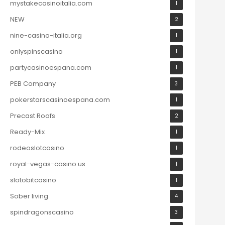
mystakecasinoitalia.com
1
NEW
2
nine-casino-italia.org
1
onlyspinscasino
1
partycasinoespana.com
1
PEB Company
3
pokerstarscasinoespana.com
1
Precast Roofs
2
Ready-Mix
1
rodeoslotcasino
1
royal-vegas-casino.us
1
slotobitcasino
1
Sober living
4
spindragonscasino
3