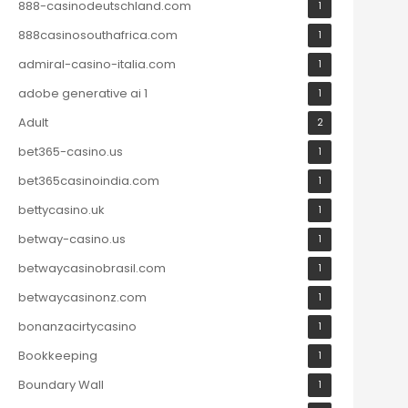
888-casinodeutschland.com
1
888casinosouthafrica.com
1
admiral-casino-italia.com
1
adobe generative ai 1
1
Adult
2
bet365-casino.us
1
bet365casinoindia.com
1
bettycasino.uk
1
betway-casino.us
1
betwaycasinobrasil.com
1
betwaycasinonz.com
1
bonanzacirtycasino
1
Bookkeeping
1
Boundary Wall
1