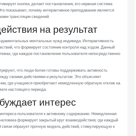
ивирует кнопки, делает постановления, его нервная система
Это показывает, почему интерактивное преподавание является
мами трансляции сведений.
ействия на результат
ундаментальных ментальных нужд индивида. Интерактивность
ествий, что формирует состояние контроля над ходом. Данный
темах, где каждое постановление пользователя непосредственно
трируют, что люди более готовы поддерживать активность
жду своими действиями и результатом. Это объясняет
ии, где учащиеся приобретают немедленную обратную отклик на
мате настоящего периода.
обуждает интерес
 интереса пользователя к активному содержанию. Немедленная
человека формирует закрытый круг взаимодействия, где каждый
ой связи образует прочную модель действий, стимулирующую к